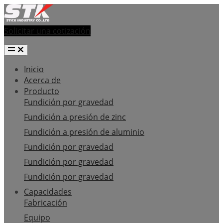
Solicitar una cotización
Inicio
Acerca de
Producto
Fundición por gravedad
Fundición a presión de zinc
Fundición a presión de aluminio
Fundición por gravedad
Fundición por gravedad
Fundición por gravedad
Capacidades
Fabricación
Equipo