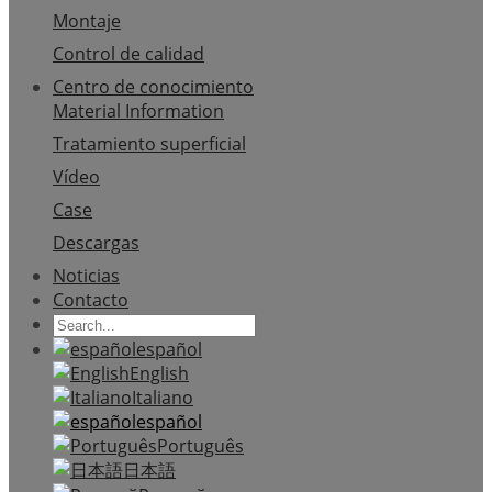
Montaje
Control de calidad
Centro de conocimiento
Material Information
Tratamiento superficial
Vídeo
Case
Descargas
Noticias
Contacto
español
English
Italiano
español
Português
日本語