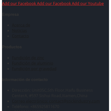
Add our Facebook
Add our Facebook
Add our Youtube
Empresa
Acerca de
Noticias
Contacto
Productos
Fundición de zinc
Fundición de aluminio
Fundición por gravedad
Información de contacto
Dirección: Unit05C,5th Floor,Haifu Business
CenterA, #597 Sishui Road,Xiamen,China
Correo electrónico: contact@stickindustry.com
Teléfono: +865925811670