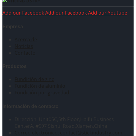
Add our Facebook
Add our Facebook
Add our Youtube
Empresa
Acerca de
Noticias
Contacto
Productos
Fundición de zinc
Fundición de aluminio
Fundición por gravedad
Información de contacto
Dirección: Unit05C,5th Floor,Haifu Business
CenterA, #597 Sishui Road,Xiamen,China
Correo electrónico: contact@stickindustry.com