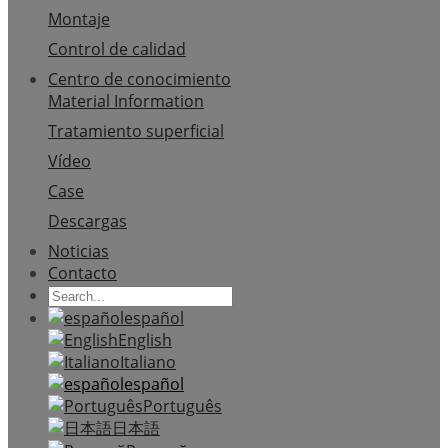
Montaje
Control de calidad
Centro de conocimiento
Material Information
Tratamiento superficial
Vídeo
Case
Descargas
Noticias
Contacto
español
English
Italiano
español
Português
日本語