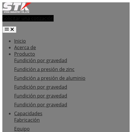
Solicitar una cotización
Inicio
Acerca de
Producto
Fundición por gravedad
Fundición a presión de zinc
Fundición a presión de aluminio
Fundición por gravedad
Fundición por gravedad
Fundición por gravedad
Capacidades
Fabricación
Equipo