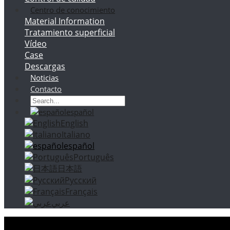
Centro de conocimiento
Material Information
Tratamiento superficial
Vídeo
Case
Descargas
Noticias
Contacto
español
English
Italiano
español
Português
日本語
Русский
Français
عربي