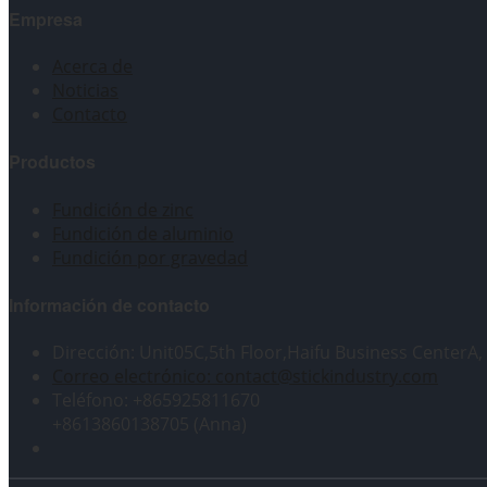
Empresa
Acerca de
Noticias
Contacto
Productos
Fundición de zinc
Fundición de aluminio
Fundición por gravedad
Información de contacto
Dirección: Unit05C,5th Floor,Haifu Business CenterA
Correo electrónico: contact@stickindustry.com
Teléfono: +865925811670
+8613860138705 (Anna)