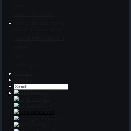
Montaje
Control de calidad
Centro de conocimiento
Material Information
Tratamiento superficial
Vídeo
Case
Descargas
Noticias
Contacto
español
English
Italiano
español
Português
日本語