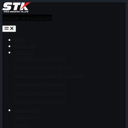
Solicitar una cotización
Inicio
Acerca de
Producto
Fundición por gravedad
Fundición a presión de zinc
Fundición a presión de aluminio
Fundición por gravedad
Fundición por gravedad
Fundición por gravedad
Capacidades
Fabricación
Equipo