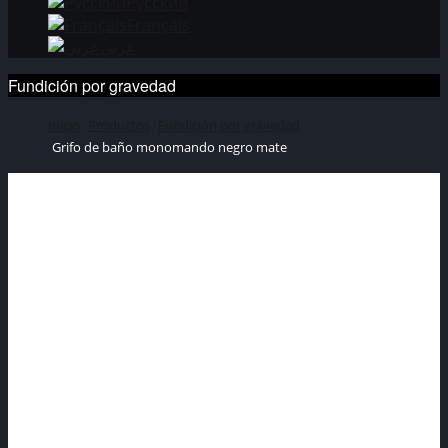
Русский
Français
عربي
Fundición por gravedad
Inicio
Productos
Fundición por gravedad
Grifo de baño monomando negro mate