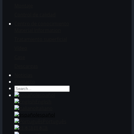
Montaje
Control de calidad
Centro de conocimiento
Material Information
Tratamiento superficial
Vídeo
Case
Descargas
Noticias
Contacto
español
English
Italiano
español
Português
日本語