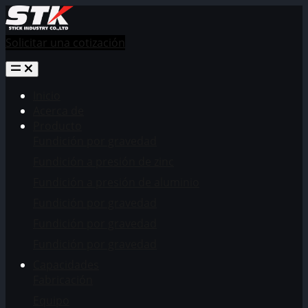
Solicitar una cotización
Inicio
Acerca de
Producto
Fundición por gravedad
Fundición a presión de zinc
Fundición a presión de aluminio
Fundición por gravedad
Fundición por gravedad
Fundición por gravedad
Capacidades
Fabricación
Equipo