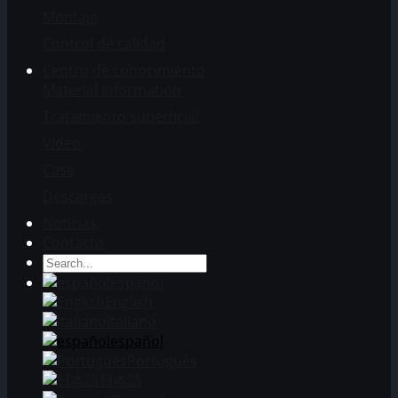
Montaje
Control de calidad
Centro de conocimiento
Material Information
Tratamiento superficial
Vídeo
Case
Descargas
Noticias
Contacto
español
English
Italiano
español
Português
日本語