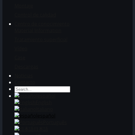
Montaje
Control de calidad
Centro de conocimiento
Material Information
Tratamiento superficial
Vídeo
Case
Descargas
Noticias
Contacto
español
English
Italiano
español
Português
日本語