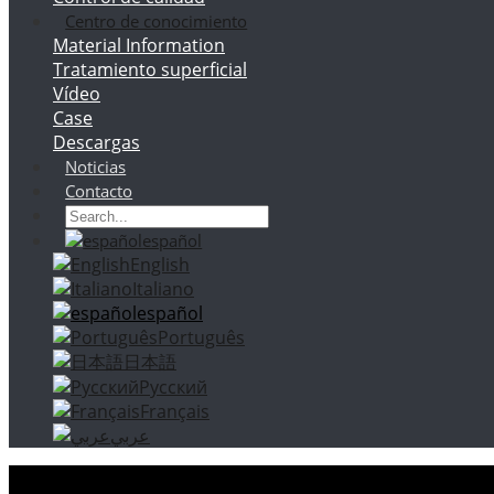
Centro de conocimiento
Material Information
Tratamiento superficial
Vídeo
Case
Descargas
Noticias
Contacto
español
English
Italiano
español
Português
日本語
Русский
Français
عربي