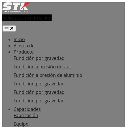
Solicitar una cotización
Inicio
Acerca de
Producto
Fundición por gravedad
Fundición a presión de zinc
Fundición a presión de aluminio
Fundición por gravedad
Fundición por gravedad
Fundición por gravedad
Capacidades
Fabricación
Equipo