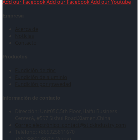
Add our Facebook
Add our Facebook
Add our Youtube
Empresa
Acerca de
Noticias
Contacto
Productos
Fundición de zinc
Fundición de aluminio
Fundición por gravedad
Información de contacto
Dirección: Unit05C,5th Floor,Haifu Business
CenterA, #597 Sishui Road,Xiamen,China
Correo electrónico: contact@stickindustry.com
Teléfono: +865925811670
+8613860138705 (Anna)