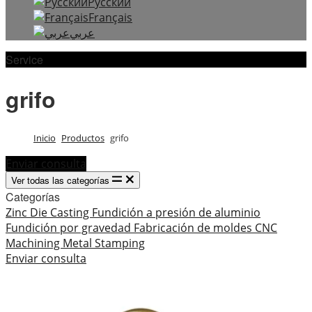
Русский
Français
عربي
Service
grifo
Inicio
Productos
grifo
Enviar consulta
Ver todas las categorías
Categorías
Zinc Die Casting
Fundición a presión de aluminio
Fundición por gravedad
Fabricación de moldes
CNC
Machining
Metal Stamping
Enviar consulta