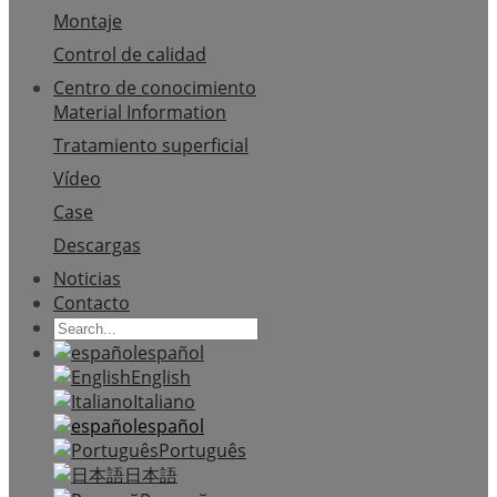
Montaje
Control de calidad
Centro de conocimiento
Material Information
Tratamiento superficial
Vídeo
Case
Descargas
Noticias
Contacto
español
English
Italiano
español
Português
日本語